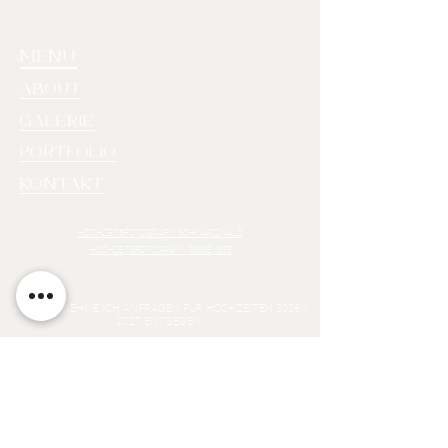
MENU
ABOUT
GALERIE
PORTFOLIO
KONTAKT
HOCHZEITSFOTOGRAFIN SCHWARZWALD
HOCHZEITSFOTOGRAFIN BODENSEE
AKTUELL NEHME ICH ANFRAGEN FÜR HOCHZEITEN 2026 /
2027 ENTGEGEN.
TERMIN ANFRAGEN