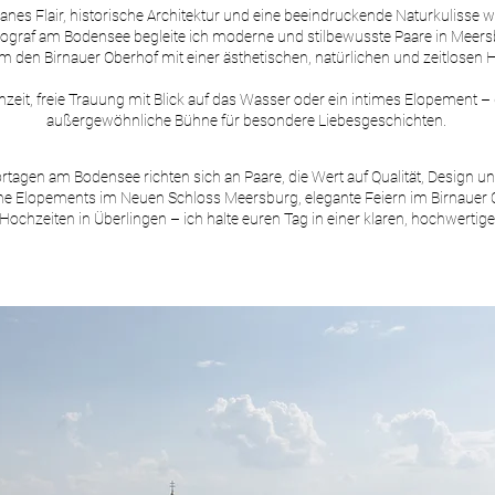
anes Flair, historische Architektur und eine beeindruckende Naturkulisse 
ograf am Bodensee begleite ich moderne und stilbewusste Paare in Meersbu
 den Birnauer Oberhof mit einer ästhetischen, natürlichen und zeitlosen 
eit, freie Trauung mit Blick auf das Wasser oder ein intimes Elopement – 
außergewöhnliche Bühne für besondere Liebesgeschichten.
tagen am Bodensee richten sich an Paare, die Wert auf Qualität, Design u
me Elopements im Neuen Schloss Meersburg, elegante Feiern im Birnauer 
ochzeiten in Überlingen – ich halte euren Tag in einer klaren, hochwertige